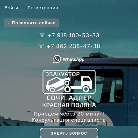
Войти
Регистрация
+ Позвонить сейчас
...
☏ +7 918 100-53-33
☏ +7 862 238-47-38
Приедем через 30 минут!
Консультация специалиста
ЗАДАТЬ ВОПРОС