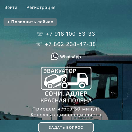
Войти
Регистрация
+ Позвонить сейчас
...
☏ +7 918 100-53-33
☏ +7 862 238-47-38
Приедем через 30 минут!
Консультация специалиста
ЗАДАТЬ ВОПРОС