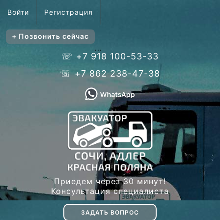
Войти
Регистрация
+ Позвонить сейчас
...
☏ +7 918 100-53-33
☏ +7 862 238-47-38
Приедем через 30 минут!
Консультация специалиста
ЗАДАТЬ ВОПРОС