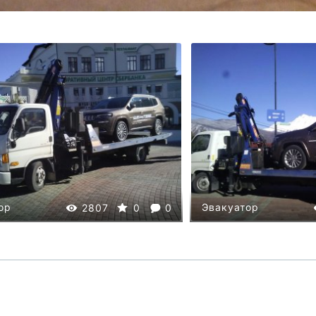
ор
Эвакуатор
2807
0
0