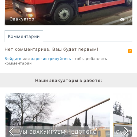
Эвакуатор
178
Комментарии
Нет комментариев. Ваш будет первым!
R
Войдите
или
зарегистрируйтесь
чтобы добавлять
комментарии
Наши эвакуаторы в работе:
С
МЫ ЭВАКУИРУЕМ НЕДОРОГО
Собств