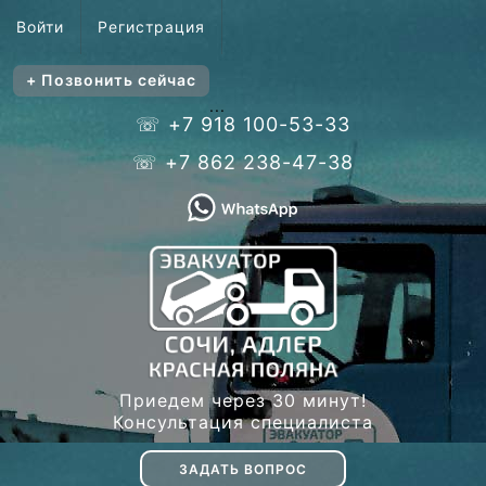
Войти
Регистрация
+ Позвонить сейчас
...
☏ +7 918 100-53-33
☏ +7 862 238-47-38
Приедем через 30 минут!
Консультация специалиста
ЗАДАТЬ ВОПРОС