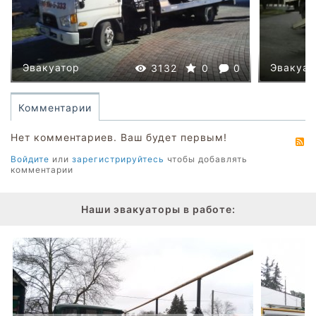
Эвакуатор
Эвакуат
3132
0
0
Комментарии
Нет комментариев. Ваш будет первым!
R
Войдите
или
зарегистрируйтесь
чтобы добавлять
комментарии
Наши эвакуаторы в работе: