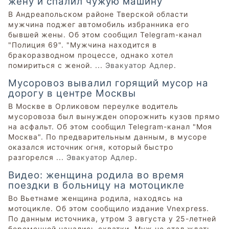
жену и спалил чужую машину
В Андреапольском районе Тверской области
мужчина поджег автомобиль избранника его
бывшей жены. Об этом сообщил Telegram-канал
"Полиция 69". "Мужчина находится в
бракоразводном процессе, однако хотел
помириться с женой. ...
Эвакуатор Адлер
.
Мусоровоз вывалил горящий мусор на
дорогу в центре Москвы
В Москве в Орликовом переулке водитель
мусоровоза был вынужден опорожнить кузов прямо
на асфальт. Об этом сообщил Telegram-канал "Моя
Москва". По предварительным данным, в мусоре
оказался источник огня, который быстро
разгорелся ...
Эвакуатор Адлер
.
Видео: женщина родила во время
поездки в больницу на мотоцикле
Во Вьетнаме женщина родила, находясь на
мотоцикле. Об этом сообщило издание Vnexpress.
По данным источника, утром 3 августа у 25-летней
беременной начались схватки. Муж не стал ждать