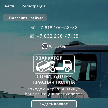
Войти
Регистрация
+ Позвонить сейчас
...
☏ +7 918 100-53-33
☏ +7 862 238-47-38
Приедем через 30 минут!
Консультация специалиста
ЗАДАТЬ ВОПРОС