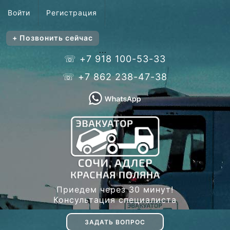
Войти
Регистрация
+ Позвонить сейчас
...
☏ +7 918 100-53-33
☏ +7 862 238-47-38
Приедем через 30 минут!
Консультация специалиста
ЗАДАТЬ ВОПРОС