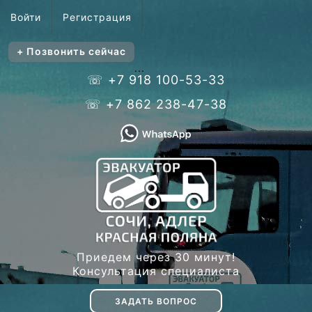
Войти
Регистрация
+ Позвонить сейчас
...
☏ +7 918 100-53-33
☏ +7 862 238-47-38
Приедем через 30 минут!
Консультация специалиста
ЗАДАТЬ ВОПРОС