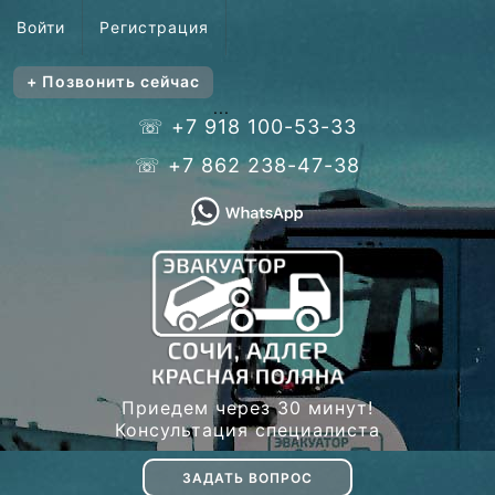
Войти
Регистрация
+ Позвонить сейчас
...
☏ +7 918 100-53-33
☏ +7 862 238-47-38
Приедем через 30 минут!
Консультация специалиста
ЗАДАТЬ ВОПРОС